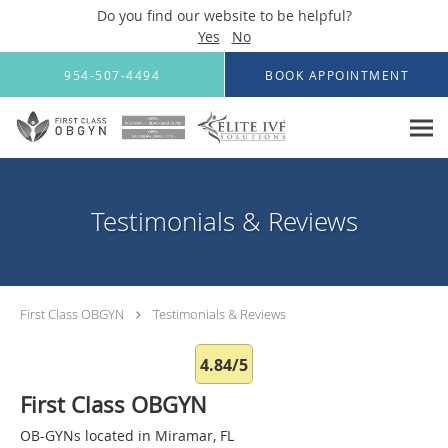
Do you find our website to be helpful?
Yes
No
Skip to main content
954-507-4494
BOOK APPOINTMENT
Testimonials & Reviews
First Class OBGYN
Testimonials & Reviews
4.84/5
First Class OBGYN
OB-GYNs located in Miramar, FL